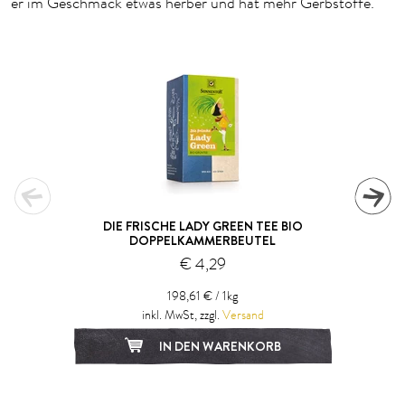
er im Geschmack etwas herber und hat mehr Gerbstoffe.
DIE FRISCHE LADY GREEN TEE BIO
DOPPELKAMMERBEUTEL
€ 4,29
198,61 € / 1kg
inkl. MwSt, zzgl.
Versand
IN DEN WARENKORB
1
2
3
4
5
6
7
8