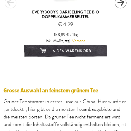
EVERYBODY'S DARJEELING TEE BIO
DOPPELKAMMERBEUTEL
€ 4,29
158,89 € / 1kg
inkl. MwSt, zzgl.
Versand
IN DEN WARENKORB
1
2
3
4
5
6
7
8
9
10
Grosse Auswahl an feinstem grünem Tee
Grüner Tee stammt in erster Linie aus China. Hier wurde er
„entdeckt“, hier gibt es die meisten Teeanbaugebiete und
die meisten Sorten. Da grüner Tee nicht fermentiert wird
und somit die Inhaltsstoffe vollständig enthalten bleiben, ist