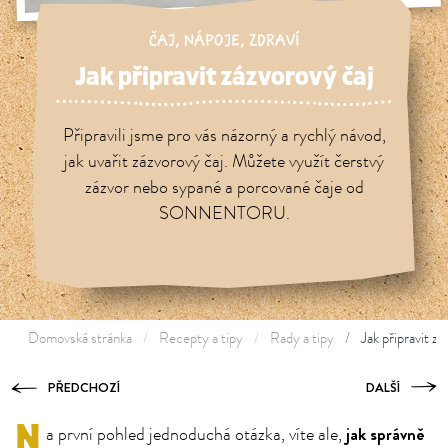
ČAJ
,
NÁPOJE
,
ZDRAVÍ
Jak připravit zázvorový čaj
Připravili jsme pro vás názorný a rychlý návod,
jak uvařit zázvorový čaj. Můžete využít čerstvý
zázvor nebo sypané a porcované čaje od
SONNENTORU.
Domovská stránka
Recepty a tipy
Rady a tipy
Jak připravit zá
PŘEDCHOZÍ
DALŠÍ
N
jak správně
a první pohled jednoduchá otázka, víte ale,