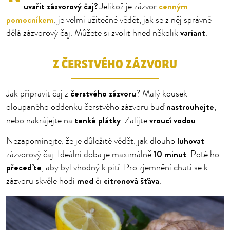
uvařit zázvorový čaj?
cenným
Jelikož je zázvor
pomocníkem
, je velmi užitečné vědět, jak se z něj správně
variant
dělá zázvorový čaj. Můžete si zvolit hned několik
.
Z ČERSTVÉHO ZÁZVORU
čerstvého zázvoru
Jak připravit čaj z
? Malý kousek
nastrouhejte
oloupaného oddenku čerstvého zázvoru buď
,
tenké plátky
vroucí vodou
nebo nakrájejte na
. Zalijte
.
luhovat
Nezapomínejte, že je důležité vědět, jak dlouho
10 minut
zázvorový čaj. Ideální doba je maximálně
. Poté ho
přeceďte
, aby byl vhodný k pití. Pro zjemnění chuti se k
med
citronová šťáva
zázvoru skvěle hodí
či
.