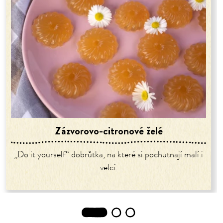
Zázvorovo-citronové želé
„Do it yourself“ dobrůtka, na které si pochutnají malí i
velcí.
1
2
3