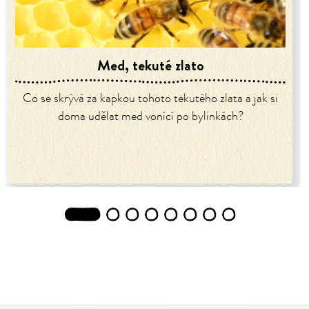
Med, tekuté zlato
Co se skrývá za kapkou tohoto tekutého zlata a jak si
doma udělat med vonící po bylinkách?
1
2
3
4
5
6
7
8