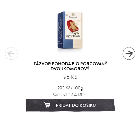
ZÁZVOR POHODA BIO PORCOVANÝ
DVOUKOMOROVÝ
95 Kč
293 Kč / 100g
Cena vč. 12 % DPH
PŘIDAT DO KOŠÍKU
1
2
3
4
5
6
7
8
9