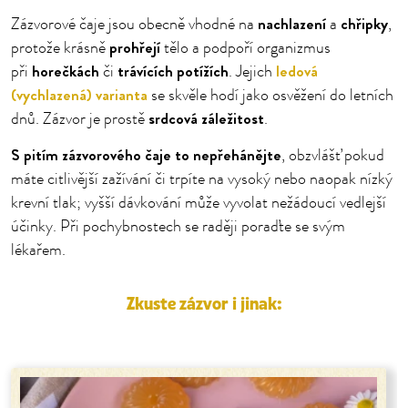
nachlazení
chřipky
Zázvorové čaje jsou obecně vhodné na
a
,
prohřejí
protože krásně
tělo a podpoří organizmus
horečkách
trávících potížích
ledová
při
či
. Jejich
(vychlazená) varianta
se skvěle hodí jako osvěžení do letních
srdcová záležitost
dnů. Zázvor je prostě
.
S pitím zázvorového čaje to nepřehánějte
, obzvlášť pokud
máte citlivější zažívání či trpíte na vysoký nebo naopak nízký
krevní tlak; vyšší dávkování může vyvolat nežádoucí vedlejší
účinky. Při pochybnostech se raději poraďte se svým
lékařem.
Zkuste zázvor i jinak: