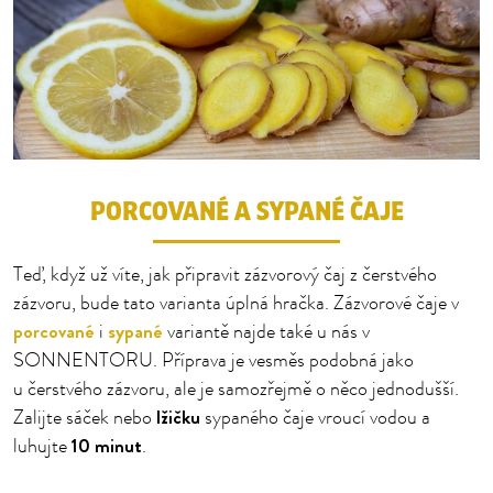
PORCOVANÉ A SYPANÉ ČAJE
Teď, když už víte, jak připravit zázvorový čaj z čerstvého
zázvoru, bude tato varianta úplná hračka. Zázvorové čaje v
porcované
sypané
i
variantě najde také u nás v
SONNENTORU. Příprava je vesměs podobná jako
u čerstvého zázvoru, ale je samozřejmě o něco jednodušší.
lžičku
Zalijte sáček nebo
sypaného čaje vroucí vodou a
10 minut
luhujte
.