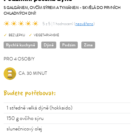
S GALGÁNEM, OVČÍM SÝREM A TYMIÁNEM - SKVĚLÁ DO PRVNÍCH
CHLADNÝCH DNÍ!
5 z 5 | 1 hodnocení (
neověřeno
)
BEZ LEPKU
VEGETARIÁNSKÉ
Rychlá kuchyně
Dýně
Podzim
Zima
PRO
4
OSOB/Y
OSOB/Y
CA. 30 MINUT
Budete potřebovat:
1
středně velká dýně (hokkaido)
150
g ovčího sýru
slunečnicový olej