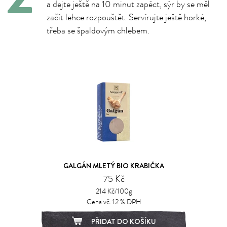
a dejte ještě na 10 minut zapéct, sýr by se měl
začít lehce rozpouštět. Servírujte ještě horké,
třeba se špaldovým chlebem.
GALGÁN MLETÝ BIO KRABIČKA
75 Kč
214 Kč/100g
Cena vč. 12 % DPH
PŘIDAT DO KOŠÍKU