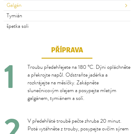
Galgán
Tymián
špetka soli
PŘÍPRAVA
Troubu předehřejete na 180 °C. Dýni opláchněte
a překrojte napůl. Odstraňte jadérka a
rozkrájejte na měsíčky. Zakápněte
slunečnicovým olejem a posypejte mletým
galgánem, tymiánem a solí.
V předehřáté troubě pečte zhruba 20 minut.
Poté vytáhněte z trouby, posypejte ovčím sýrem