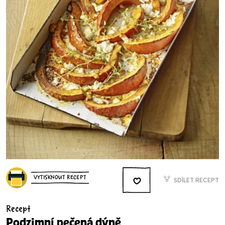
VYTISKNOUT RECEPT
SDÍLET RECEPT
Recept
Podzimní pečená dýně