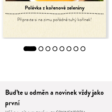
Polévka z kořenové zeleniny
Připravte si na zimu pořádně tuhý kořínek!
1
2
3
4
5
6
7
8
Buďte u odměn a novinek vždy jako
první