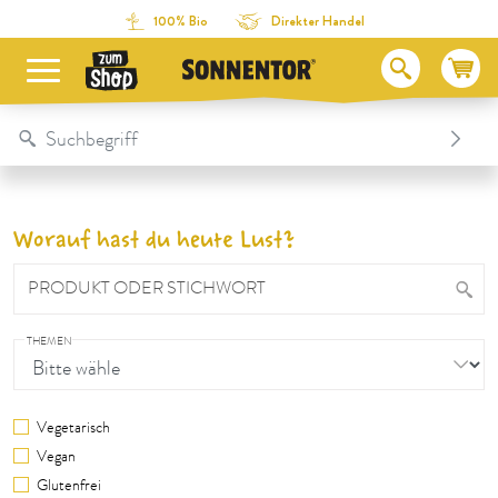
Direkt zum Inhalt
Zum Inhaltsverzeichnis
Direkt zum Menü
Table Of Content
100% Bio
Direkter Handel
Worauf hast du heute Lust?
PRODUKT ODER STICHWORT
THEMEN
Vegetarisch
Vegan
Glutenfrei