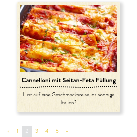
Cannelloni mit Seitan-Feta Füllung
Lust auf eine Geschmacksreise ins sonnige
Italien?
«
vorige Seite
1
2
3
4
5
»
nächste Seite