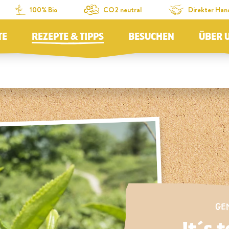
100% Bio
CO2 neutral
Direkter Han
TE
REZEPTE & TIPPS
BESUCHEN
ÜBER 
GE