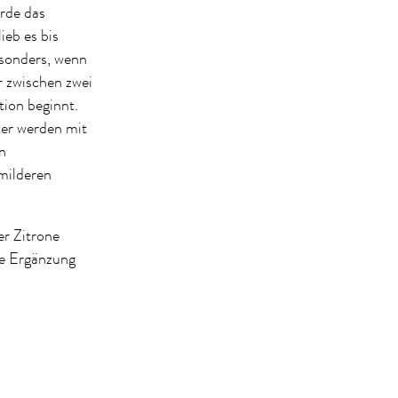
rde das
ieb es bis
esonders, wenn
r zwischen zwei
tion beginnt.
ter werden mit
n
milderen
er Zitrone
ne Ergänzung