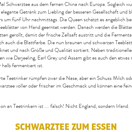
Mal Schwarztee aus dem fernen China nach Europa. Sogleich wu
 elegante Getränk zum Liebling der besseren Gesellschaft und bl
rs um fünf Uhr nachmittags. Die Queen schätzt es angeblich b
Teeblätter von Hand geerntet werden. Danach werden die Blätte
ten gerollt, damit der frische Zellsaft austritt und die Fermenta
ch auch die Blattfarbe. Die nun braunen und schwarzen Teeblät
knet und nach Größe und Qualität sortiert. Neben traditionelle
n wie Darjeeling, Earl Grey und Assam gibt es auch den etwas 
 halb fermentiert ist.
te Teetrinker rümpfen zwar die Nase, aber ein Schuss Milch od
arztee voller oder frischer im Geschmack und können eine fei
n an Teetrinkern ist .... falsch! Nicht England, sondern Irland.
SCHWARZTEE ZUM ESSEN