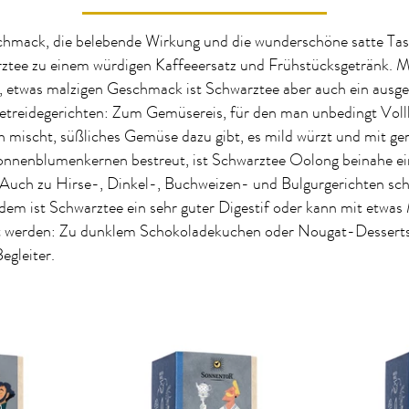
schmack, die belebende Wirkung und die wunderschöne satte Ta
tee zu einem würdigen Kaffeeersatz und Frühstücksgetränk. M
n, etwas malzigen Geschmack ist Schwarztee aber auch ein ausge
Getreidegerichten: Zum Gemüsereis, für den man unbedingt Voll
 mischt, süßliches Gemüse dazu gibt, es mild würzt und mit ge
onnenblumenkernen bestreut, ist Schwarztee Oolong beinahe ei
. Auch zu Hirse-, Dinkel-, Buchweizen- und Bulgurgerichten sc
dem ist Schwarztee ein sehr guter Digestif oder kann mit etwas
rt werden: Zu dunklem Schokoladekuchen oder Nougat-Desserts 
egleiter.