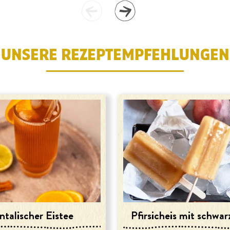
UNSERE REZEPTEMPFEHLUNGEN
ntalischer Eistee
Pfirsicheis mit schwa