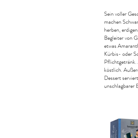
Sein voller Ge
machen Schwarz
herben, erdige
Begleiter von 
etwas Amaranth
Kürbis- oder S
Pflichtgetränk
köstlich. Außer
Dessert servie
unschlagbarer B