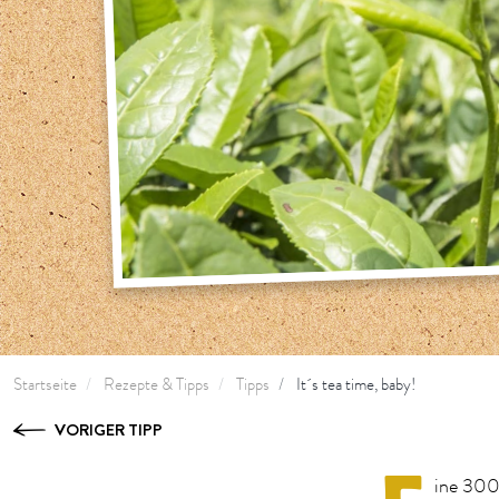
Startseite
Rezepte & Tipps
Tipps
It´s tea time, baby!
VORIGER TIPP
ine 300