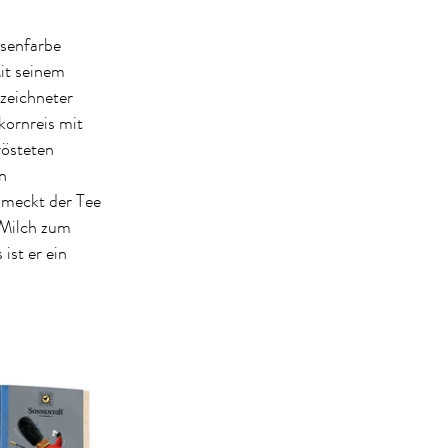
ssenfarbe
it seinem
zeichneter
kornreis mit
rösteten
n
hmeckt der Tee
 Milch zum
ist er ein