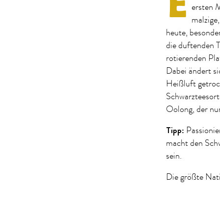
E
ersten 
malzige,
heute, besonde
die duftenden 
rotierenden Plat
Dabei ändert si
Heißluft getroc
Schwarzteesorte
Oolong, der nur
Tipp:
Passionier
macht den Schw
sein.
Die größte Natio