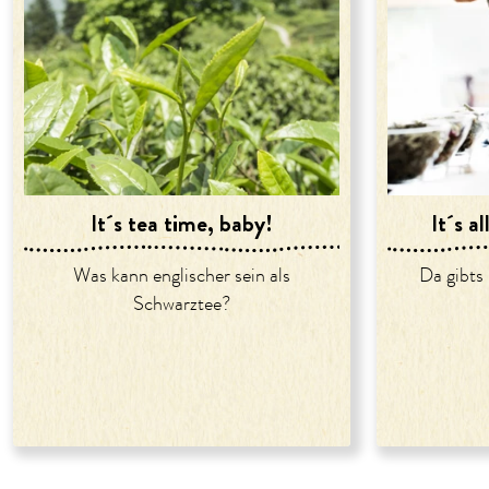
It´s tea time, baby!
It´s a
Was kann englischer sein als
Da gibts 
Schwarztee?