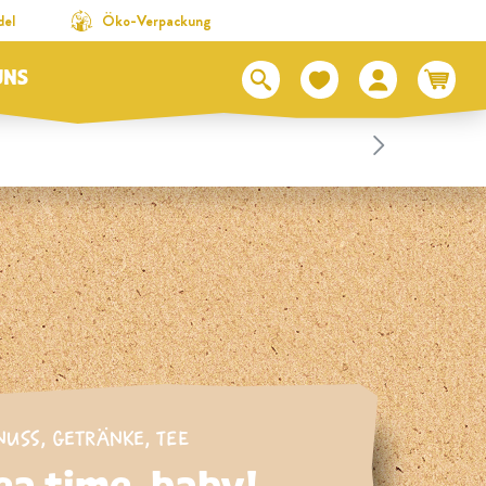
del
Öko-Verpackung
UNS
NUSS
,
GETRÄNKE
,
TEE