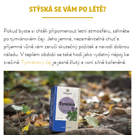
STÝSKÁ SE VÁM PO LÉTĚ?
Pokud byste si chtěli připomenout letní atmosféru, sáhněte
po tymiánovém čaji. Jeho jemná, nezaměnitelná chuť a
příjemná vůně vám zaručí skutečný požitek a navodí dobrou
náladu. V teplém období se také hodí jako vydatný nápoj ke
svačině.
Tymiánový čaj
je jasně žlutý a voní silně kořeněně.