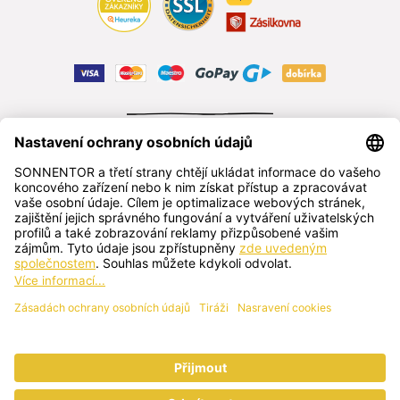
ODSTOUPIT OD SMLOUVY
čeština
SONNENTOR s.r.o.
Příhon 943, 696 15 Čejkovice, Česká republika
+420 518 362 687
sonnentor@sonnentor.cz
Kontaktujte nás