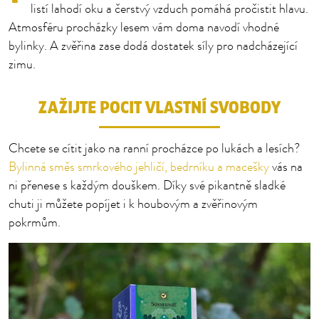
listí lahodí oku a čerstvý vzduch pomáhá pročistit hlavu.
Atmosféru procházky lesem vám doma navodí vhodné
bylinky. A zvěřina zase dodá dostatek síly pro nadcházející
zimu.
ZAŽIJTE POCIT VLASTNÍ SVOBODY
Chcete se cítit jako na ranní procházce po lukách a lesích?
Bylinná směs smrkového jehličí, bedrníku a macešky
vás na
ni přenese s každým douškem. Díky své pikantně sladké
chuti ji můžete popíjet i k houbovým a zvěřinovým
pokrmům.