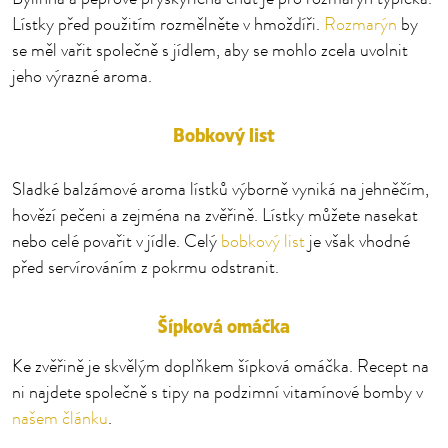
Lístky před použitím rozmělněte v hmoždíři.
Rozmarýn
by
se měl vařit společně s jídlem, aby se mohlo zcela uvolnit
jeho výrazné aroma.
Bobkový list
Sladké balzámové aroma lístků výborně vyniká na jehněčím,
hovězí pečeni a zejména na zvěřině. Lístky můžete nasekat
nebo celé povařit v jídle. Celý
bobkový list
je však vhodné
před servírováním z pokrmu odstranit.
Šípková omáčka
Ke zvěřině je skvělým doplňkem šípková omáčka. Recept na
ni najdete společně s tipy na podzimní vitamínové bomby v
našem článku
.