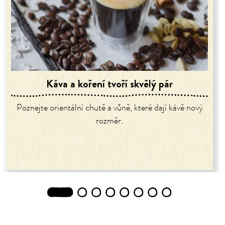
Káva a koření tvoří skvělý pár
Poznejte orientální chutě a vůně, které dají kávě nový
rozměr.
1
2
3
4
5
6
7
8