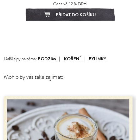
Cena vč. 12 % DPH
PŘIDAT DO KOŠÍKU
1
2
3
4
5
6
7
PODZIM
KOŘENÍ
BYLINKY
Další tipy na téma:
Mohlo by vás také zajímat: