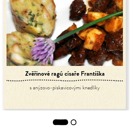
Zvěřinové ragú císaře Františka
s anýzovo-pískavicovými knedlíky
1
2