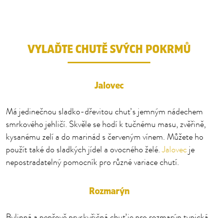
VYLAĎTE CHUTĚ SVÝCH POKRMŮ
Jalovec
Má jedinečnou sladko-dřevitou chuť s jemným nádechem
smrkového jehličí. Skvěle se hodí k tučnému masu, zvěřině,
kysanému zelí a do marinád s červeným vínem. Můžete ho
použít také do sladkých jídel a ovocného želé.
Jalovec
je
nepostradatelný pomocník pro různé variace chutí.
Rozmarýn
Bylinná a pepřově pryskyřičná chuť je pro rozmarýn typická.