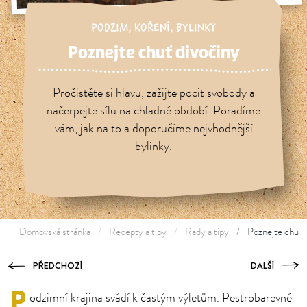
PODZIM
,
KOŘENÍ
,
BYLINKY
Poznejte chuť divočiny
Pročistěte si hlavu, zažijte pocit svobody a
načerpejte sílu na chladné období. Poradíme
vám, jak na to a doporučíme nejvhodnější
bylinky.
Domovská stránka
Recepty a tipy
Rady a tipy
Poznejte chuť 
PŘEDCHOZÍ
DALŠÍ
P
odzimní krajina svádí k častým výletům. Pestrobarevné