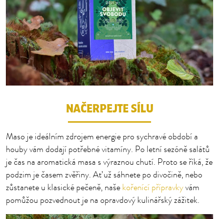
NAČERPEJTE SÍLU
Maso je ideálním zdrojem energie pro sychravé období a
houby vám dodají potřebné vitamíny. Po letní sezóně salátů
je čas na aromatická masa s výraznou chutí. Proto se říká, že
podzim je časem zvěřiny. Ať už sáhnete po divočině, nebo
zůstanete u klasické pečeně, naše
kořenící přípravky
vám
pomůžou pozvednout je na opravdový kulinářský zážitek.