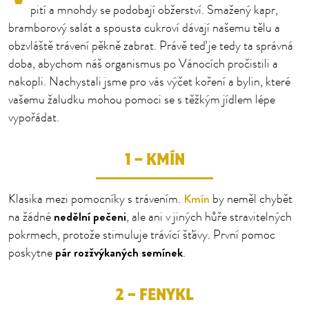
pití a mnohdy se podobají obžerství. Smažený kapr,
bramborový salát a spousta cukroví dávají našemu tělu a
obzvláště trávení pěkně zabrat. Právě teď je tedy ta správná
doba, abychom náš organismus po Vánocích pročistili a
nakopli. Nachystali jsme pro vás výčet koření a bylin, které
vašemu žaludku mohou pomoci se s těžkým jídlem lépe
vypořádat.
1 – KMÍN
Kmín
Klasika mezi pomocníky s trávením.
by neměl chybět
nedělní pečeni
na žádné
, ale ani v jiných hůře stravitelných
pokrmech, protože stimuluje trávící šťávy. První pomoc
pár rozžvýkaných semínek
poskytne
.
2 – FENYKL