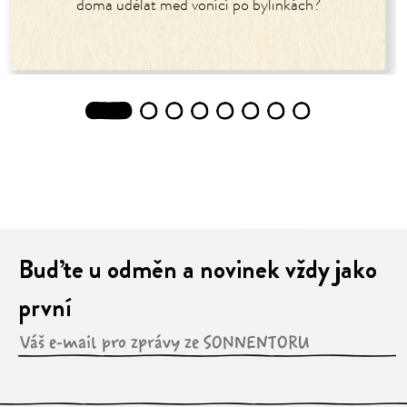
doma udělat med vonící po bylinkách?
1
2
3
4
5
6
7
8
Buďte u odměn a novinek vždy jako
první