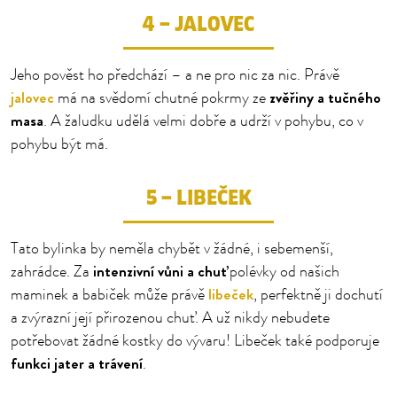
4 – JALOVEC
Jeho pověst ho předchází – a ne pro nic za nic. Právě
jalovec
zvěřiny a tučného
má na svědomí chutné pokrmy ze
masa
. A žaludku udělá velmi dobře a udrží v pohybu, co v
pohybu být má.
5 – LIBEČEK
Tato bylinka by neměla chybět v žádné, i sebemenší,
intenzivní vůni a chuť
zahrádce. Za
polévky od našich
libeček
maminek a babiček může právě
, perfektně ji dochutí
a zvýrazní její přirozenou chuť. A už nikdy nebudete
potřebovat žádné kostky do vývaru! Libeček také podporuje
funkci jater a trávení
.