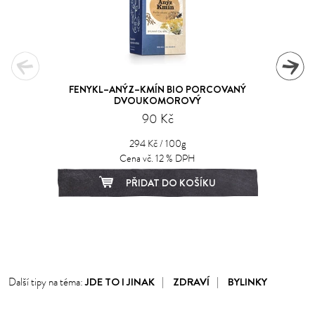
FENYKL–ANÝZ–KMÍN BIO PORCOVANÝ
DVOUKOMOROVÝ
90 Kč
294 Kč / 100g
Cena vč. 12 % DPH
PŘIDAT DO KOŠÍKU
1
2
3
4
5
6
7
8
JDE TO I JINAK
ZDRAVÍ
BYLINKY
Další tipy na téma: