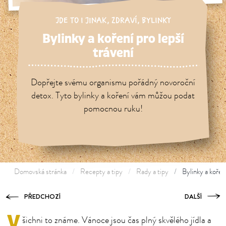
JDE TO I JINAK
,
ZDRAVÍ
,
BYLINKY
Bylinky a koření pro lepší
trávení
Dopřejte svému organismu pořádný novoroční
detox. Tyto bylinky a koření vám můžou podat
pomocnou ruku!
Domovská stránka
Recepty a tipy
Rady a tipy
Bylinky a koření
PŘEDCHOZÍ
DALŠÍ
V
šichni to známe. Vánoce jsou čas plný skvělého jídla a