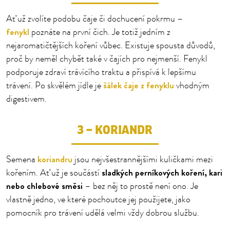
Ať už zvolíte podobu čaje či dochucení pokrmu –
fenykl
poznáte na první čich. Je totiž jedním z
nejaromatičtějších koření vůbec. Existuje spousta důvodů,
proč by neměl chybět také v čajích pro nejmenší. Fenykl
podporuje zdraví trávícího traktu a přispívá k lepšímu
šálek čaje z fenyklu
trávení. Po skvělém jídle je
vhodným
digestivem.
3 – KORIANDR
koriandru
Semena
jsou nejvšestrannějšími kuličkami mezi
sladkých perníkových koření, kari
kořením. Ať už je součástí
nebo chlebové směsi
– bez něj to prostě není ono. Je
vlastně jedno, ve které pochoutce jej použijete, jako
pomocník pro trávení udělá velmi vždy dobrou službu.