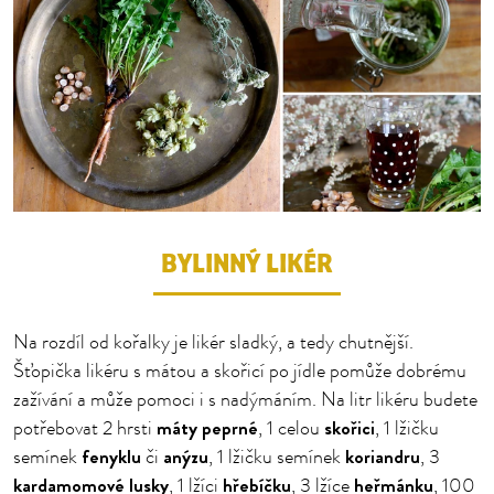
BYLINNÝ LIKÉR
Na rozdíl od kořalky je likér sladký, a tedy chutnější.
Šťopička likéru s mátou a skořicí po jídle pomůže dobrému
zažívání a může pomoci i s nadýmáním. Na litr likéru budete
máty peprné
skořici
potřebovat 2 hrsti
, 1 celou
, 1 lžičku
fenyklu
anýzu
koriandru
semínek
či
, 1 lžičku semínek
, 3
kardamomové lusky
hřebíčku
heřmánku
, 1 lžíci
, 3 lžíce
, 100