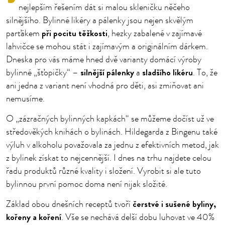
nejlepším řešením dát si malou skleničku něčeho
silnějšího. Bylinné likéry a pálenky jsou nejen skvělým
při pocitu těžkosti
parťákem
, hezky zabalené v zajímavé
lahvičce se mohou stát i zajímavým a originálním dárkem.
Dneska pro vás máme hned dvě varianty domácí výroby
silnější pálenky
sladšího likéru
bylinné „šťopičky“ –
a
. To, že
ani jedna z variant není vhodná pro děti, asi zmiňovat ani
nemusíme.
O „zázračných bylinných kapkách“ se můžeme dočíst už ve
středověkých knihách o bylinách. Hildegarda z Bingenu také
výluh v alkoholu považovala za jednu z efektivních metod, jak
z bylinek získat to nejcennější. I dnes na trhu najdete celou
řadu produktů různé kvality i složení. Vyrobit si ale tuto
bylinnou první pomoc doma není nijak složité.
čerstvé i sušené byliny,
Základ obou dnešních receptů tvoří
kořeny a koření
. Vše se nechává delší dobu luhovat ve 40%