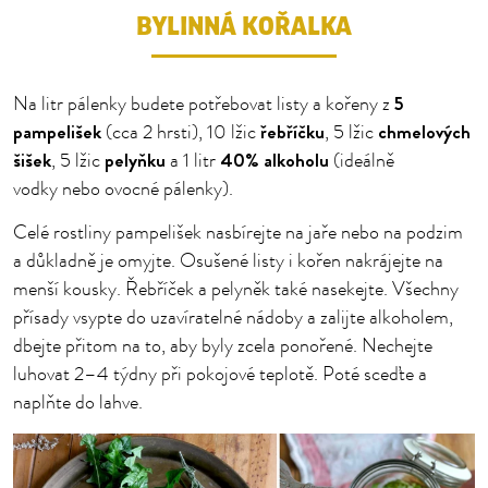
BYLINNÁ KOŘALKA
5
Na litr pálenky budete potřebovat listy a kořeny z
pampelišek
řebříčku
chmelových
(cca 2 hrsti), 10 lžic
, 5 lžic
šišek
pelyňku
40% alkoholu
, 5 lžic
a 1 litr
(ideálně
vodky nebo ovocné pálenky).
Celé rostliny pampelišek nasbírejte na jaře nebo na podzim
a důkladně je omyjte. Osušené listy i kořen nakrájejte na
menší kousky. Řebříček a pelyněk také nasekejte. Všechny
přísady vsypte do uzavíratelné nádoby a zalijte alkoholem,
dbejte přitom na to, aby byly zcela ponořené. Nechejte
luhovat 2–4 týdny při pokojové teplotě. Poté sceďte a
naplňte do lahve.