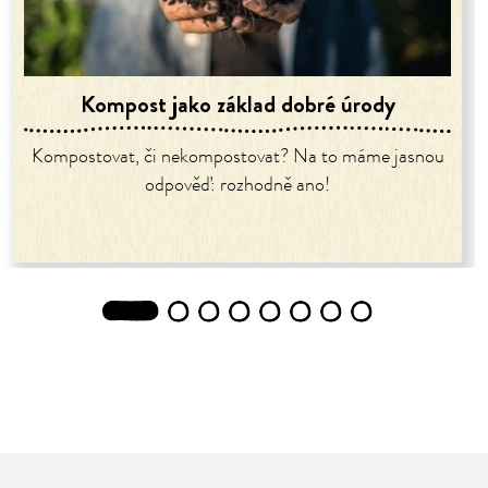
Kompost jako základ dobré úrody
Kompostovat, či nekompostovat? Na to máme jasnou
odpověď: rozhodně ano!
1
2
3
4
5
6
7
8