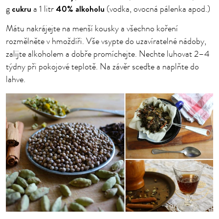
cukru
40% alkoholu
g
a 1 litr
(vodka, ovocná pálenka apod.)
Mátu nakrájejte na menší kousky a všechno koření
rozmělněte v hmoždíři. Vše vsypte do uzavíratelné nádoby,
zalijte alkoholem a dobře promíchejte. Nechte luhovat 2–4
týdny při pokojové teplotě. Na závěr sceďte a naplňte do
lahve.