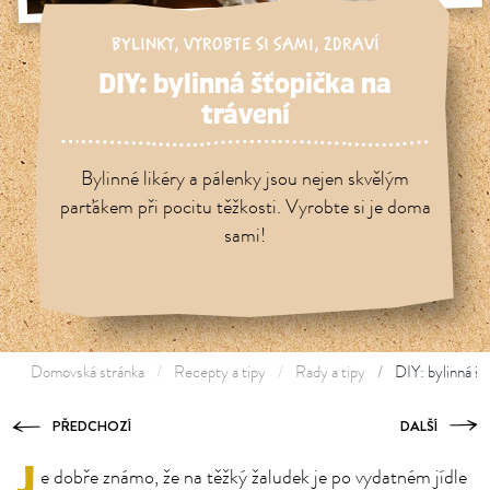
BYLINKY
,
VYROBTE SI SAMI
,
ZDRAVÍ
DIY: bylinná šťopička na
trávení
Bylinné likéry a pálenky jsou nejen skvělým
parťákem při pocitu těžkosti. Vyrobte si je doma
sami!
Domovská stránka
Recepty a tipy
Rady a tipy
DIY: bylinná šť
PŘEDCHOZÍ
DALŠÍ
J
e dobře známo, že na těžký žaludek je po vydatném jídle