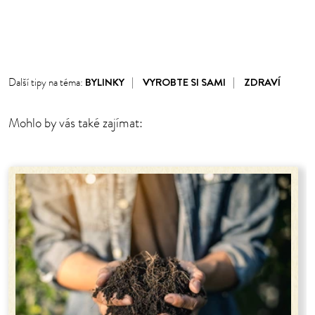
1
2
3
4
5
6
7
BYLINKY
VYROBTE SI SAMI
ZDRAVÍ
Další tipy na téma:
Mohlo by vás také zajímat: