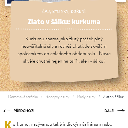
ČAJ
,
BYLINKY
,
KOŘENÍ
Zlato v šálku: kurkuma
Kurkumu známe jako žlutý prášek plný
neuvěřitelné síly a rovněž chuti. Je skvělým
společníkem do chladného období roku. Navíc
skvěle chutná nejen na talíři, ale i v šálku!
Domovská stránka
Recepty a tipy
Rady a tipy
Zlato v šálku: 
PŘEDCHOZÍ
DALŠÍ
K
urkumu, nazývanou také indickým šafránem nebo