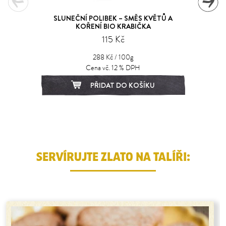
SLUNEČNÍ POLIBEK – SMĚS KVĚTŮ A
KOŘENÍ BIO KRABIČKA
115 Kč
288 Kč / 100g
Cena vč. 12 % DPH
PŘIDAT DO KOŠÍKU
1
2
3
4
SERVÍRUJTE ZLATO NA TALÍŘI: