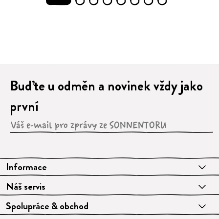
1
2
3
4
5
6
7
8
Buďte u odměn a novinek vždy jako
první
Informace
Náš servis
Spolupráce & obchod