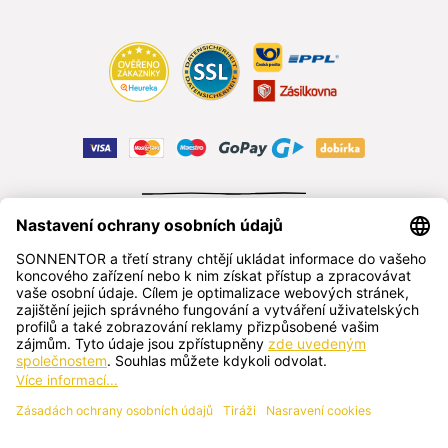
ODSTOUPIT OD SMLOUVY
čeština
SONNENTOR s.r.o.
Příhon 943, 696 15 Čejkovice, Česká republika
+420 518 362 687
sonnentor@sonnentor.cz