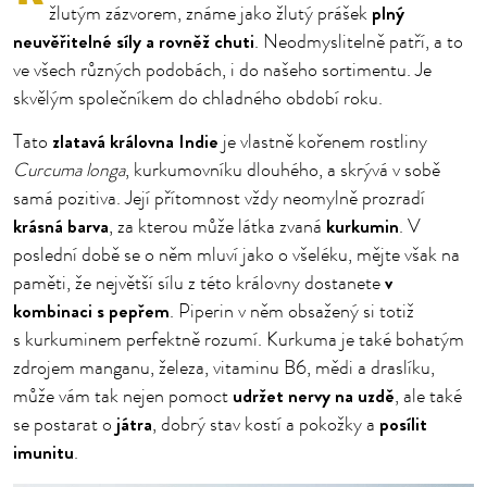
plný
žlutým zázvorem, známe jako žlutý prášek
neuvěřitelné síly a rovněž chuti
. Neodmyslitelně patří, a to
ve všech různých podobách, i do našeho sortimentu. Je
skvělým společníkem do chladného období roku.
zlatavá královna Indie
Tato
je vlastně kořenem rostliny
Curcuma longa
, kurkumovníku dlouhého, a skrývá v sobě
samá pozitiva. Její přítomnost vždy neomylně prozradí
krásná barva
kurkumin
, za kterou může látka zvaná
. V
poslední době se o něm mluví jako o všeléku, mějte však na
v
paměti, že největší sílu z této královny dostanete
kombinaci s pepřem
. Piperin v něm obsažený si totiž
s kurkuminem perfektně rozumí. Kurkuma je také bohatým
zdrojem manganu, železa, vitaminu B6, mědi a draslíku,
udržet nervy na uzdě
může vám tak nejen pomoct
, ale také
játra
posílit
se postarat o
, dobrý stav kostí a pokožky a
imunitu
.