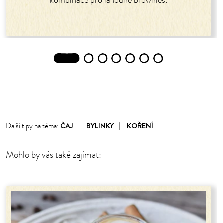
kombinace pro lahodné brownies!
1
2
3
4
5
6
7
ČAJ
BYLINKY
KOŘENÍ
Další tipy na téma:
Mohlo by vás také zajímat: