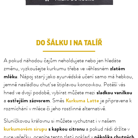
1
2
3
4
DO ŠÁLKU I NA TALÍŘ
A pokud náhodou čajům neholdujete nebo jen hledáte
zlatém
změnu, vyzkoušejte kurkumu třeba ve věhlasném
mléku
. Nápoj starý jako ayurvédské učení samo má hebkou,
jemně nasládlou chuť se štiplavou koncovkou. Potěší vás
sladkou vanilkou
hned ve dvojí podobě, vybírat můžete mezi
ostřejším zázvorem
Kurkuma Latte
a
. Směs
je připravena k
rozmíchání v mléce či jeho rostlinné alternativě.
Sluníčkovou královnu si můžete vychutnat i v našem
kurkumovém sirupu
s kapkou citronu
a pokud rádi držíte v
několika chutných
ruce vařečku, oceníte tento zlatý poklad v