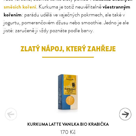
směsích koření
všestranným
. Kurkuma je totiž neuvěřitelně
kořením
: parádu udělá ve vaječných pokrmech, ale také v
jogurtu, pomerančovém džusu nebo smoothie. Jedno je ale
jisté: zaručeně ji vždy poznáte podle barvy.
ZLATÝ NÁPOJ, KTERÝ ZAHŘEJE
KURKUMA LATTE VANILKA BIO KRABIČKA
170 Kč