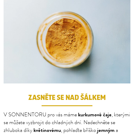
ZASNĚTE SE NAD ŠÁLKEM
kurkumové čaje
V SONNENTORU pro vás máme
, kterými
se můžete vyzbrojit do chladných dní. Nadechněte se
květinovému
jemným
zhluboka díky
, pohlaďte bříško
a