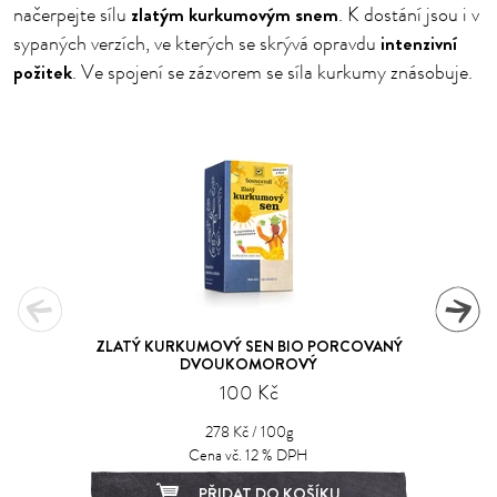
zlatým kurkumovým snem
načerpejte sílu
. K dostání jsou i v
intenzivní
sypaných verzích, ve kterých se skrývá opravdu
požitek
. Ve spojení se zázvorem se síla kurkumy znásobuje.
ZLATÝ KURKUMOVÝ SEN BIO PORCOVANÝ
DVOUKOMOROVÝ
100 Kč
278 Kč / 100g
Cena vč. 12 % DPH
PŘIDAT DO KOŠÍKU