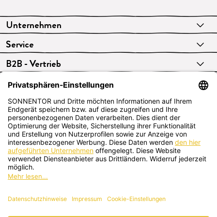
Unternehmen
Service
B2B - Vertrieb
VERTRAG WIDERRUFEN
Deutsch
SONNENTOR Kräuterhandels GMBH
Sprögnitz 10, 3913 Sprögnitz, Österreich
+43 2875/7256
office@sonnentor.at