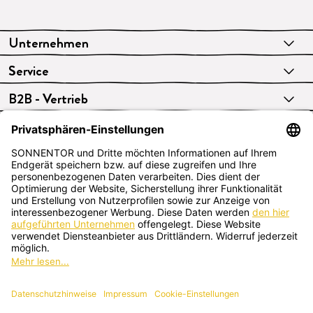
Unternehmen
Service
B2B - Vertrieb
VERTRAG WIDERRUFEN
Deutsch
SONNENTOR Kräuterhandels GMBH
Sprögnitz 10, 3913 Sprögnitz, Österreich
+43 2875/7256
office@sonnentor.at